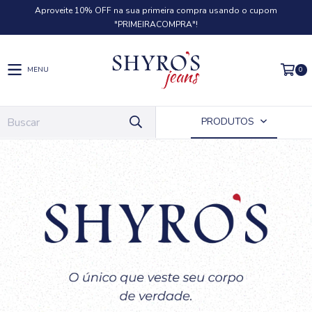
Aproveite 10% OFF na sua primeira compra usando o cupom
"PRIMEIRACOMPRA"!
0
MENU
PRODUTOS