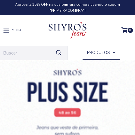
Aproveite 10% OFF na sua primeira compra usando o cupom
"PRIMEIRACOMPRA"!
0
MENU
PRODUTOS