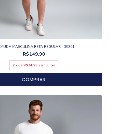
MUDA MASCULINA RETA REGULAR - 39261
R$149,90
2
x de
R$74,95
sem juros
COMPRAR