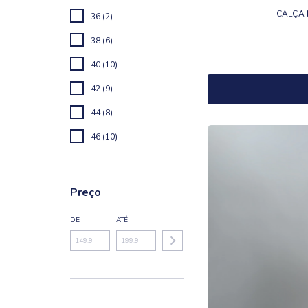
CALÇA 
36 (2)
38 (6)
40 (10)
42 (9)
44 (8)
46 (10)
Preço
DE
ATÉ